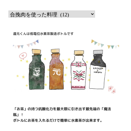
カ
テ
ゴ
リ
ー