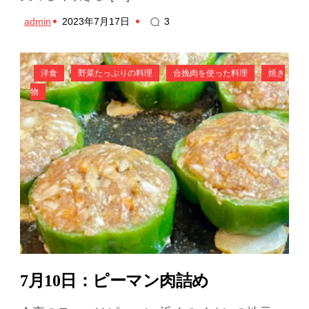
admin
2023年7月17日
3
洋食
野菜たっぷりの料理
合挽肉を使った料理
焼き
物
7月10日：ピーマン肉詰め