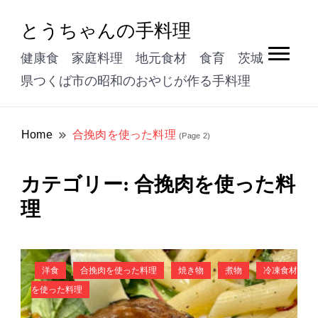
とうちゃんの手料理
健康食 家庭料理 地元食材 食育 茨城
県つくば市の昭和のおやじが作る手料理
Home
合挽肉を使った料理
(Page 2)
合挽肉を使った料
カテゴリー:
理
洋食
合挽肉を使った料理
焼き物
煮物
冷凍食材
を使った料理