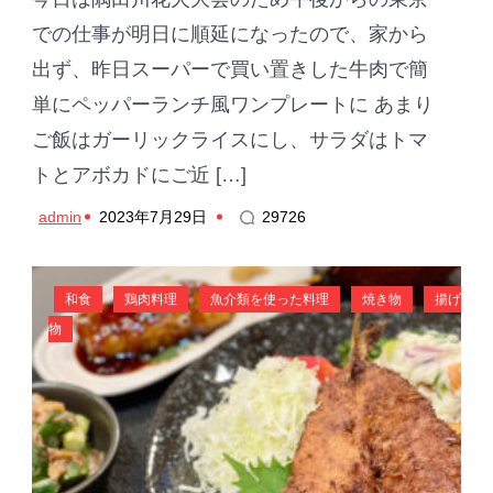
での仕事が明日に順延になったので、家から
出ず、昨日スーパーで買い置きした牛肉で簡
単にペッパーランチ風ワンプレートに あまり
ご飯はガーリックライスにし、サラダはトマ
トとアボカドにご近 […]
admin
2023年7月29日
29726
和食
鶏肉料理
魚介類を使った料理
焼き物
揚げ
物