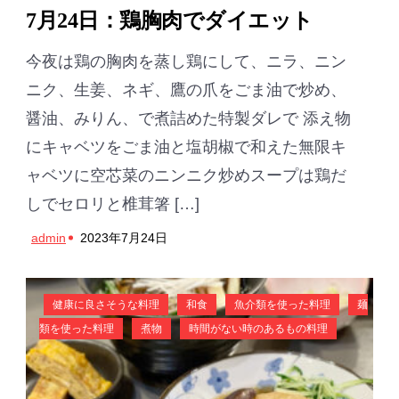
7月24日：鶏胸肉でダイエット
今夜は鶏の胸肉を蒸し鶏にして、ニラ、ニン
ニク、生姜、ネギ、鷹の爪をごま油で炒め、
醤油、みりん、で煮詰めた特製ダレで 添え物
にキャベツをごま油と塩胡椒で和えた無限キ
ャベツに空芯菜のニンニク炒めスープは鶏だ
しでセロリと椎茸箸 […]
admin
2023年7月24日
健康に良さそうな料理
和食
魚介類を使った料理
麺
類を使った料理
煮物
時間がない時のあるもの料理