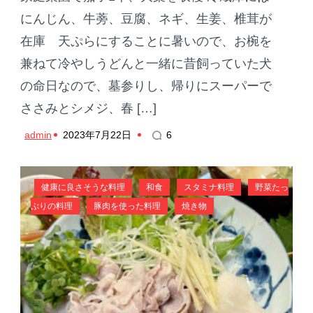
にんじん、牛蒡、豆腐、ネギ、生姜、椎茸が
在庫 天ぷらにすることに暑いので、お椀を
兼ねて冷やしうどんと一緒に昔飼っていた犬
の命日なので、墓参りし、帰りにスーパーで
ささみとシメジ、春 […]
admin
2023年7月22日
6
健康に良さそうな料理
和食
スタミナ料理
野菜たっ
ぷりの料理
豚肉を使った料理
焼き物