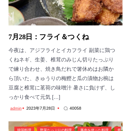
7月28日：フライ＆つくね
今夜は、アジフライとイカフライ 副菜に鶏つ
くねネギ、生姜、椎茸のみじん切りたっぷり
で練り合わせ、焼き鳥だれで箸休めはお隣か
ら頂いた、きゅうりの梅鰹と瓜の漬物お椀は
豆腐と椎茸に茗荷の味噌汁 暑さに負けず、し
っかり食べて元気 […]
admin
2023年7月28日
40058
韓国料理
野菜たっぷりの料理
豚肉を使った料理
煮