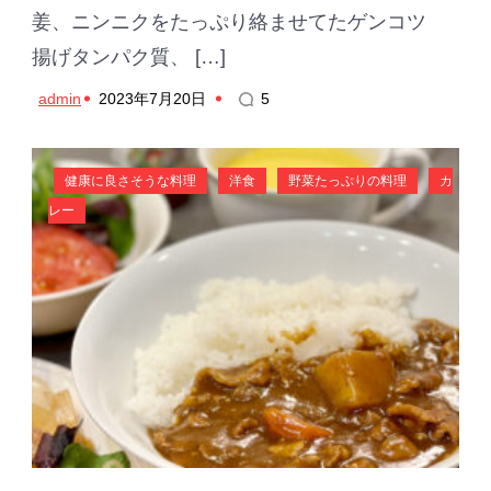
姜、ニンニクをたっぷり絡ませてたゲンコツ
揚げタンパク質、 […]
admin
2023年7月20日
5
健康に良さそうな料理
洋食
野菜たっぷりの料理
カ
レー