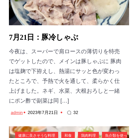
7月21日：豚冷しゃぶ
今夜は、スーパーで肩ロースの薄切りを特売
でゲットしたので、メインは豚しゃぶに 豚肉
は塩麹で下拵えし、熱湯にサッと色が変わっ
たところで、予熱で火を通して、柔らかく仕
上げました。ネギ、水菜、大根おろしと一緒
にポン酢で副菜は同 […]
admin
2023年7月21日
32
健康に良さそうな料理
和食
鶏肉料理
魚介類を使っ