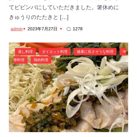
てビビンバにしていただきました。箸休めに
きゅうりのたたきと […]
admin
2023年7月27日
1278
蒸し料理
ダイエット料理
健康に良さそうな料理
中
華料理
鶏肉料理