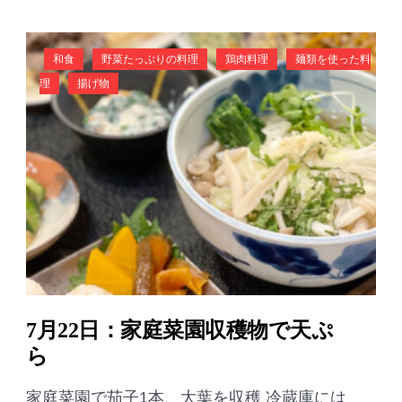
和食
野菜たっぷりの料理
鶏肉料理
麺類を使った料
理
揚げ物
7月22日：家庭菜園収穫物で天ぷ
ら
家庭菜園で茄子1本、大葉を収穫 冷蔵庫には