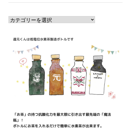
カ
テ
ゴ
リ
ー