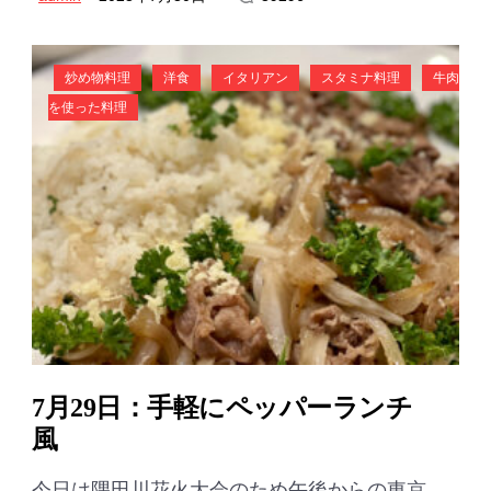
炒め物料理
洋食
イタリアン
スタミナ料理
牛肉
を使った料理
7月29日：手軽にペッパーランチ
風
今日は隅田川花火大会のため午後からの東京