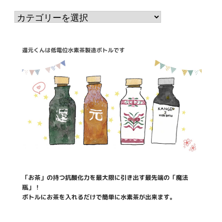
カ
テ
ゴ
リ
ー