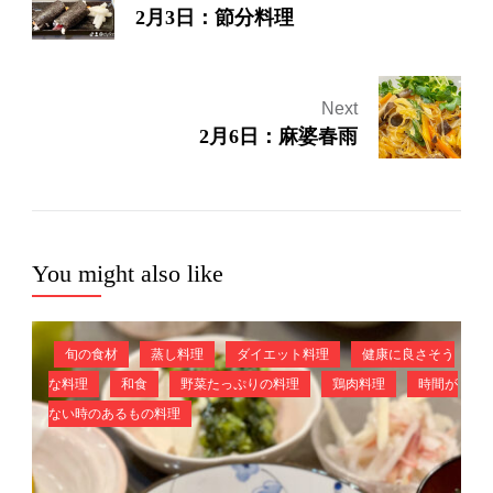
2月3日：節分料理
Next
2月6日：麻婆春雨
You might also like
旬の食材
蒸し料理
ダイエット料理
健康に良さそう
な料理
和食
野菜たっぷりの料理
鶏肉料理
時間が
ない時のあるもの料理