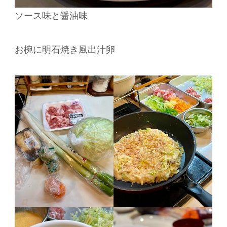
ソース味と醤油味
お椀に明石焼き風出汁卵