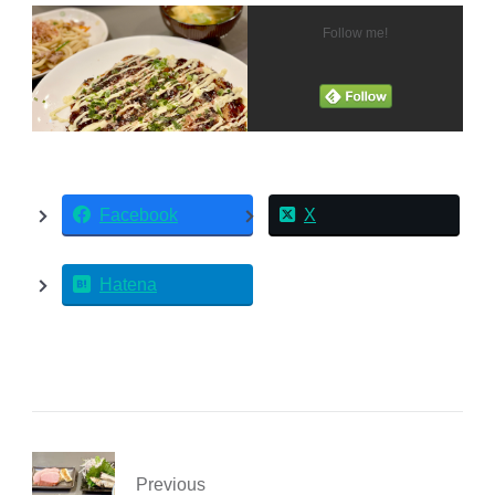
Follow me!
Facebook
X
Hatena
Previous