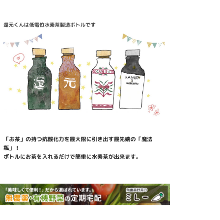
テ
ゴ
リ
ー