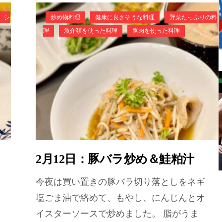
シ
炒め物料理
健康に良さそうな料理
野菜たっぷりの料
理
魚介類を使った料理
豚肉を使った料理
2月12日：豚バラ炒め＆鮭粕汁
今夜は買い置きの豚バラ切り落としをネギ
塩ごま油で絡めて、もやし、にんじんとオ
イスターソースで炒めました。 脂がうま