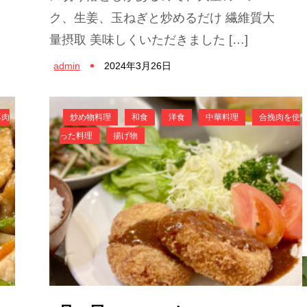
ク、生姜、玉ねぎと炒めるだけ 繊維質大
量摂取 美味しくいただきました […]
admin
2024年3月26日
豚肉
炒め物料理
和食
洋食
中華料理
合挽肉を使
った料理
揚げ物