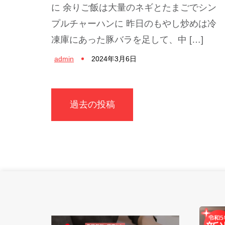
に 余りご飯は大量のネギとたまごでシン
プルチャーハンに 昨日のもやし炒めは冷
凍庫にあった豚バラを足して、中 […]
admin
2024年3月6日
投
過去の投稿
稿
ナ
ビ
ゲ
ー
シ