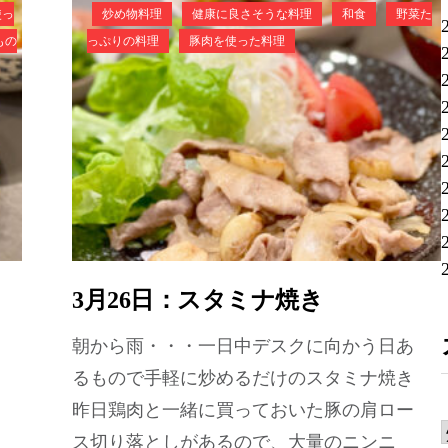
使っ
炒め物料理
健康に良さそうな料理
和食
野菜た
もの
っぷりの料理
豚肉を使った料理
3月26日：スタミナ焼き
朝から雨・・・一日中デスクに向かう日あ
るもので手軽に炒めるだけのスタミナ焼き
昨日鶏肉と一緒に買っておいた豚の肩ロー
ス切り落としがあるので、大量のニンニ