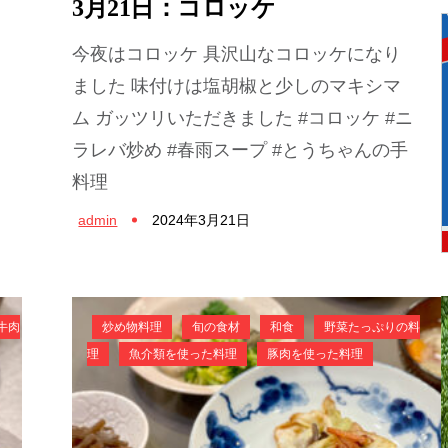
3月21日：コロッケ
今夜はコロッケ 具沢山なコロッケになり
ました 味付けは塩胡椒と少しのマキシマ
ム ガッツリいただきました #コロッケ #ニ
ラレバ炒め #春雨スープ #とうちゃんの手
料理
admin
2024年3月21日
牛肉
炒め物料理
旬の食材
和食
野菜たっぷりの料
理
魚介類を使った料理
豚肉を使った料理