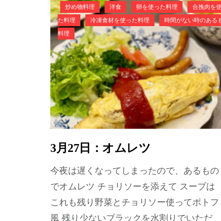
炒め物料理
洋食
卵を使った料理
合挽肉を
た料理
冷凍食材を使った料理
時間がない時のある
料理
3月27日：オムレツ
今夜は遅くなってしまったので、あるもの
でオムレツ チョリソーを添えて スープは
これも残り野菜とチョリソー使ってポトフ
風 残り少ないブラックを水割りでいただ