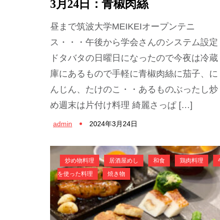
3月24日：青椒肉絲
昼まで筑波大学MEIKEIオープンテニ
ス・・・午後から学会さんのシステム設定
ドタバタの日曜日になったので今夜は冷蔵
庫にあるもので手軽に青椒肉絲に茄子、に
んじん、たけのこ・・あるものぶったし炒
め週末は片付け料理 綺麗さっぱ […]
admin
2024年3月24日
炒め物料理
居酒屋めし
和食
鶏肉料理
を使った料理
焼き物