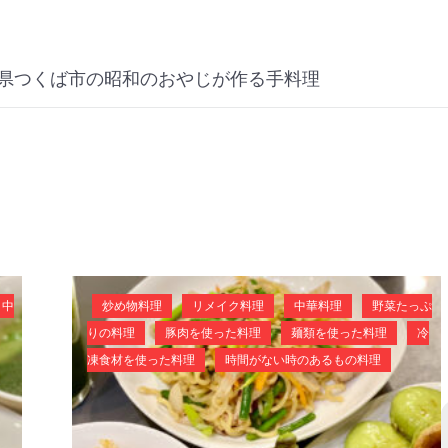
県つくば市の昭和のおやじが作る手料理
中
炒め物料理
リメイク料理
中華料理
野菜たっぷ
りの料理
豚肉を使った料理
麺類を使った料理
冷
凍食材を使った料理
時間がない時のあるもの料理