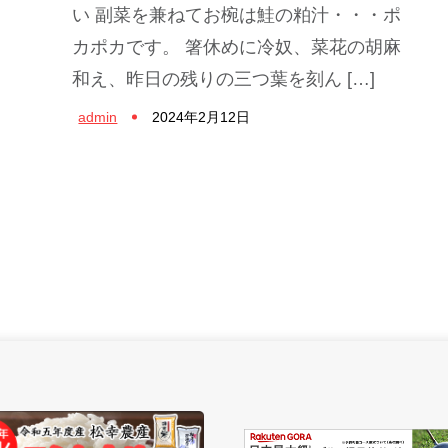
い 副菜を兼ねてお椀は鮭の粕汁・・・ポ
カポカです。 箸休めに冷奴、菜花の胡麻
和え、昨日の残りの三つ葉を刻ん […]
admin
2024年2月12日