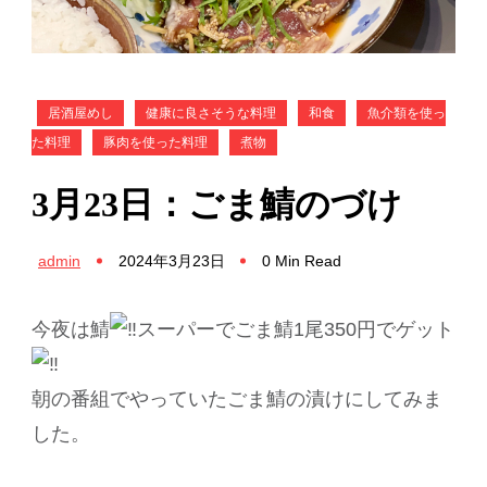
居酒屋めし
健康に良さそうな料理
和食
魚介類を使っ
た料理
豚肉を使った料理
煮物
3月23日：ごま鯖のづけ
admin
2024年3月23日
0 Min Read
今夜は鯖
スーパーでごま鯖1尾350円でゲット
朝の番組でやっていたごま鯖の漬けにしてみま
した。