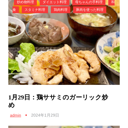
炒め物料理
ダイエット料理
母ちゃんの手料理
和
食
スタミナ料理
鶏肉料理
豚肉を使った料理
1月29日：鶏ササミのガーリック炒
め
admin
2024年1月29日