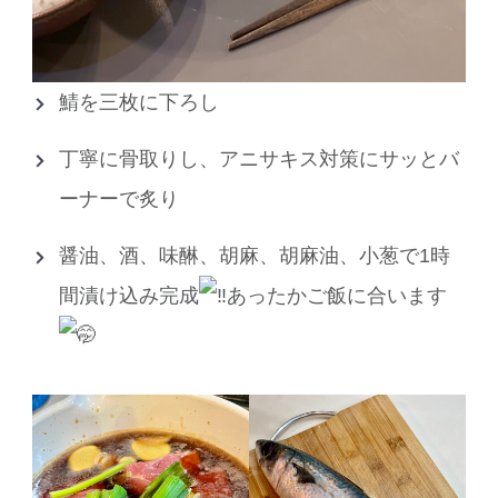
鯖を三枚に下ろし
丁寧に骨取りし、アニサキス対策にサッとバ
ーナーで炙り
醤油、酒、味醂、胡麻、胡麻油、小葱で1時
間漬け込み完成
あったかご飯に合います