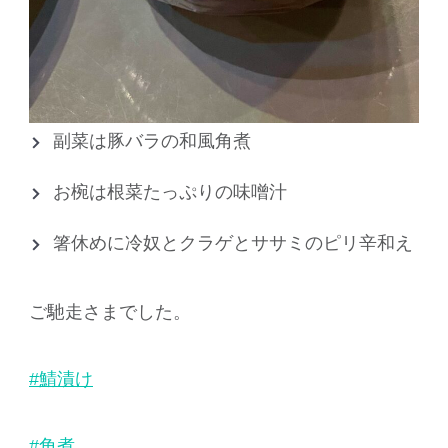
副菜は豚バラの和風角煮
お椀は根菜たっぷりの味噌汁
箸休めに冷奴とクラゲとササミのピリ辛和え
ご馳走さまでした。
#鯖漬け
#角煮