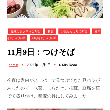
健康に良さそうな料理
和食
野菜たっぷりの料理
豚肉
を使った料理
麺類を使った料理
11月9日：つけそば
admin
2023年11月9日
0 Min Read
今夜は家内がスーパーで見つけてきた豚バラが
あったので、水菜、しらたき、椎茸、豆腐を茹
でて盛り付け、蕎麦の具にしてみました。