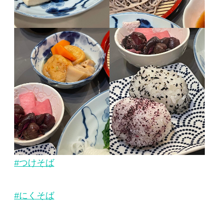
#つけそば
#にくそば