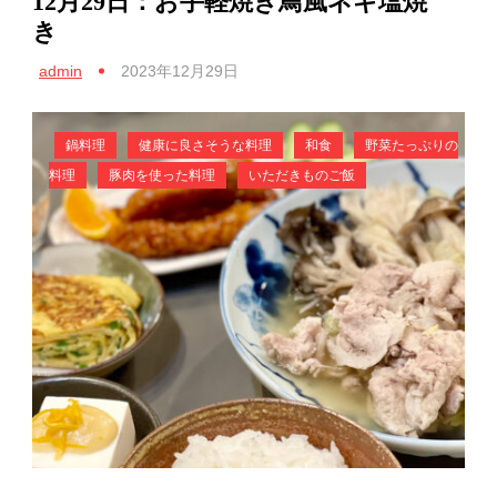
12月29日：お手軽焼き鳥風ネギ塩焼
き
admin
2023年12月29日
鍋料理
健康に良さそうな料理
和食
野菜たっぷりの
料理
豚肉を使った料理
いただきものご飯