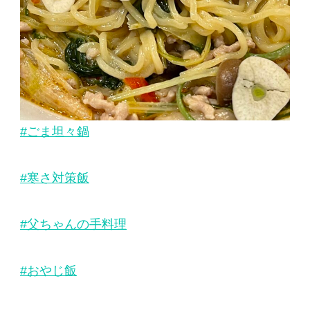
#ごま坦々鍋
#寒さ対策飯
#父ちゃんの手料理
#おやじ飯