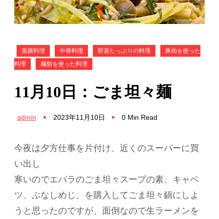
薬膳料理
中華料理
野菜たっぷりの料理
豚肉を使った
料理
麺類を使った料理
11月10日：ごま坦々麺
admin
2023年11月10日
0 Min Read
今夜は夕方仕事を片付け、近くのスーパーに買
い出し
寒いのでエバラのごま坦々スープの素、キャベ
ツ、ぶなしめじ、を購入してごま坦々鍋にしよ
うと思ったのですが、面倒なので生ラーメンを