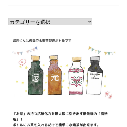
カ
テ
ゴ
リ
ー