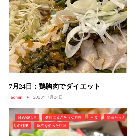
7月24日：鶏胸肉でダイエット
admin
2023年7月24日
炒め物料理
健康に良さそうな料理
和食
野菜たっぷ
りの料理
豚肉を使った料理