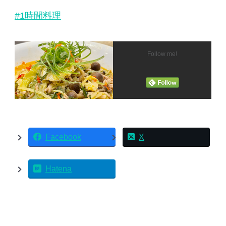
#1時間料理
Follow me!
Facebook
X
Hatena