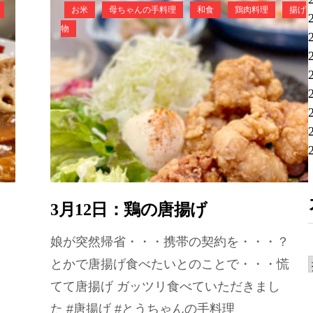
お米
母ちゃんの手料理
和食
鶏肉料理
揚げ
物
3月12日：鶏の唐揚げ
娘が突然帰省・・・携帯の契約を・・・？
とかで唐揚げ食べたいとのことで・・・慌
てて唐揚げ ガッツリ食べていただきまし
た #唐揚げ #とうちゃんの手料理