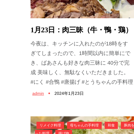
1月23日：肉三昧（牛・鴨・鶏）
今夜は、キッチンに入れたのが18時をす
ぎてしまったので、1時間以内に簡単にで
き、ばあさんも好きな肉三昧に 40分で完
成 美味しく、無駄なくいただきました。
#にく #合鴨 #唐揚げ #とうちゃんの手料理
admin
2024年1月23日
リメイク料理
母ちゃんの手料理
和食
豚肉
った料理
揚げ物