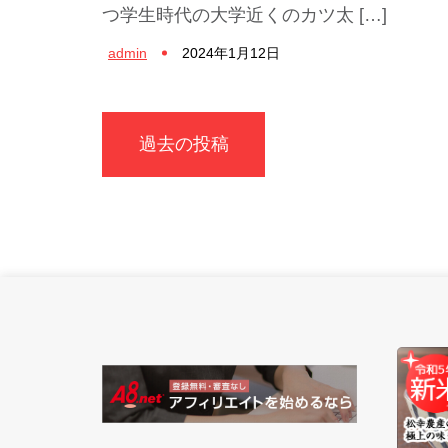
つ学生時代の大学近くのカツ太 […]
admin
2024年1月12日
投
過去の投稿
稿
ナ
ビ
ゲ
ー
シ
ョ