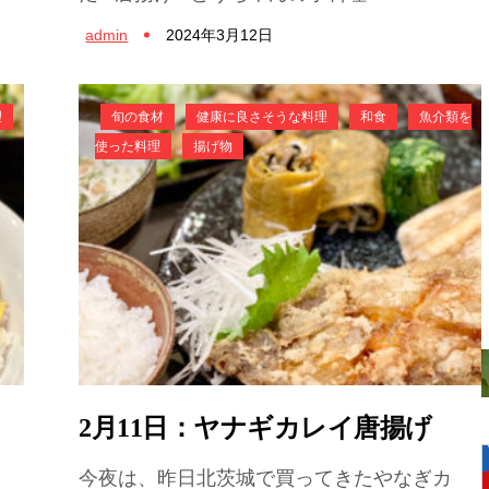
admin
2024年3月12日
理
旬の食材
健康に良さそうな料理
和食
魚介類を
使った料理
揚げ物
2月11日：ヤナギカレイ唐揚げ
今夜は、昨日北茨城で買ってきたやなぎカ