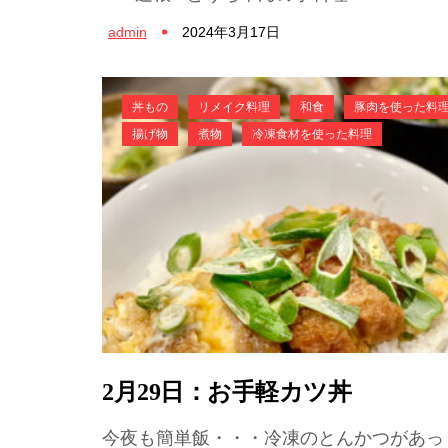
admin
2024年3月17日
丼もの
リメイク料理
和食
豚肉を使った料
揚げ物
煮物
冷凍食材を使った料理
2月29日：お手軽カツ丼
今夜も簡単飯・・・冷凍のとんかつがあっ