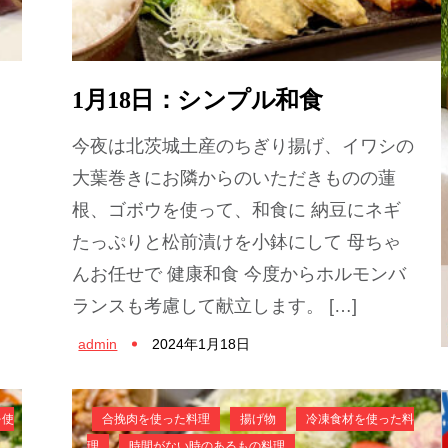
1月18日：シンプル和食
今夜は北茨城土産のちぎり揚げ、イワシの
大葉巻きにお隣からのいただきものの蓮
根、ゴボウを使って、和食に 納豆にネギ
たっぷりと松前漬けを小鉢にして 母ちゃ
んお任せで 健康和食 今度からホルモンバ
ランスも考慮して献立します。 […]
admin
2024年1月18日
を使
合挽肉を使った料理
揚げ物
冷凍食材を使った料
理
時間がない時のあるもの料理