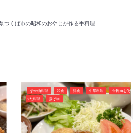
県つくば市の昭和のおやじが作る手料理
炒め物料理
和食
洋食
中華料理
合挽肉を使
った料理
揚げ物