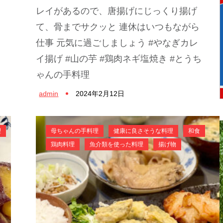
レイがあるので、唐揚げにじっくり揚げ
て、骨までサクッと 連休はいつもながら
仕事 元気に過ごしましょう #やなぎカレ
イ揚げ #山の芋 #鶏肉ネギ塩焼き #とうち
ゃんの手料理
admin
2024年2月12日
理
母ちゃんの手料理
健康に良さそうな料理
和食
鶏肉料理
魚介類を使った料理
揚げ物