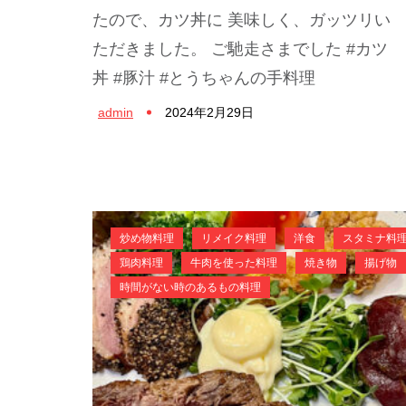
たので、カツ丼に 美味しく、ガッツリい
ただきました。 ご馳走さまでした #カツ
丼 #豚汁 #とうちゃんの手料理
admin
2024年2月29日
炒め物料理
リメイク料理
洋食
スタミナ料
鶏肉料理
牛肉を使った料理
焼き物
揚げ物
時間がない時のあるもの料理