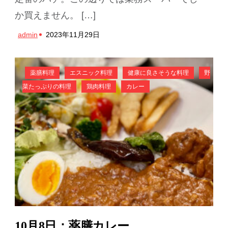
か買えません。 […]
admin
2023年11月29日
薬膳料理
エスニック料理
健康に良さそうな料理
野
菜たっぷりの料理
鶏肉料理
カレー
10月8日：薬膳カレー