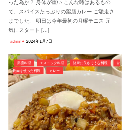
った為か？ 身体が重い こんな時はあるもの
で、スパイスたっぷりの薬膳カレー ご馳走さ
までした。 明日は今年最初の月曜テニス 元
気にスタート […]
admin
2024年1月7日
薬膳料理
エスニック料理
健康に良さそうな料理
合
挽肉を使った料理
カレー