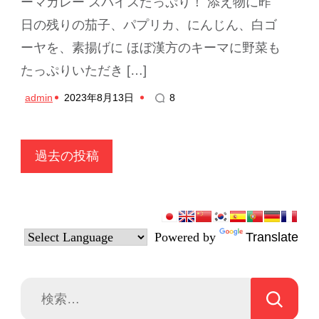
ーマカレー スパイスたっぷり！ 添え物に昨
日の残りの茄子、パプリカ、にんじん、白ゴ
ーヤを、素揚げに ほぼ漢方のキーマに野菜も
たっぷりいただき […]
admin
2023年8月13日
8
投
過去の投稿
稿
ナ
ビ
Powered by
Translate
ゲ
ー
検
シ
索: