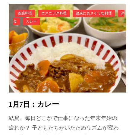
薬膳料理
エスニック料理
健康に良さそうな料理
洋
食
カレー
1月7日：カレー
結局、毎日どこかで仕事になった年末年始の
疲れか？ 子どもたちがいたためリズムが変わ