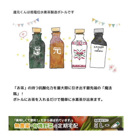
テ
ゴ
リ
ー