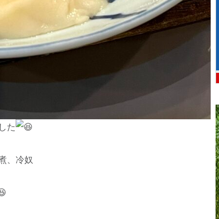
した
煮、冷奴