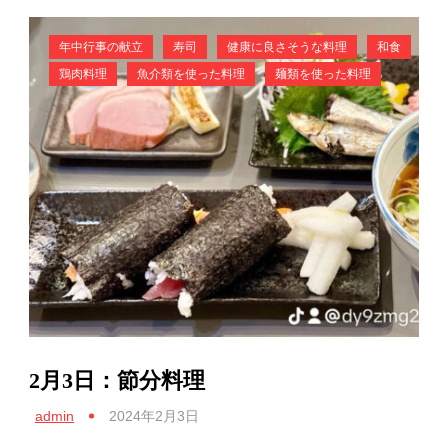
年中行事の献立
寿司
健康に良さそうな料理
和食
鶏肉料理
魚介類を使った料理
麺類を使った料理
2月3日：節分料理
admin
2024年2月3日