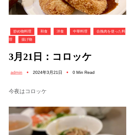
炒め物料理
和食
洋食
中華料理
合挽肉を使った料
理
揚げ物
3月21日：コロッケ
admin
2024年3月21日
0 Min Read
今夜はコロッケ