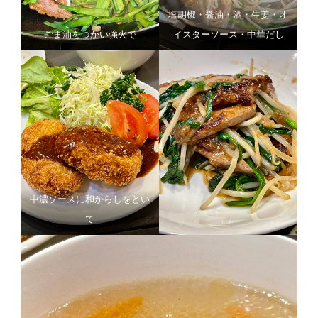
塩胡椒・醤油・酒・生姜・オ
ごま油をつかい強火で
イスターソース・中華だし
中濃ソースに和からしをとい
て