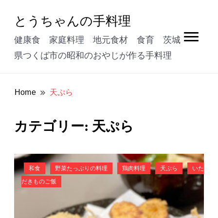
とうちゃんの手料理
健康食 家庭料理 地元食材 食育 茨城
県つくば市の昭和のおやじが作る手料理
Home
天ぷら
天ぷら
カテゴリー:
和食
野菜たっぷりの料理
鶏肉料理
天ぷら
いた
だきものご飯