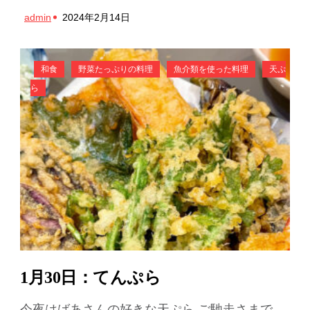
admin
2024年2月14日
和食
野菜たっぷりの料理
魚介類を使った料理
天ぷ
ら
1月30日：てんぷら
今夜はばあさんの好きな天ぷら ご馳走さまで