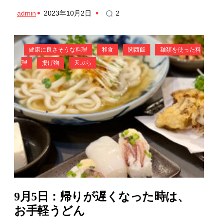
admin
2023年10月2日
2
健康に良さそうな料理
和食
関西飯
麺類を使った料
理
揚げ物
天ぷら
9月5日：帰りが遅くなった時は、
お手軽うどん