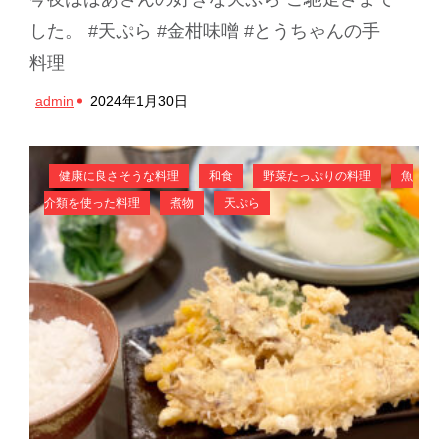
した。 #天ぷら #金柑味噌 #とうちゃんの手
料理
admin
2024年1月30日
健康に良さそうな料理
和食
野菜たっぷりの料理
魚
介類を使った料理
煮物
天ぷら