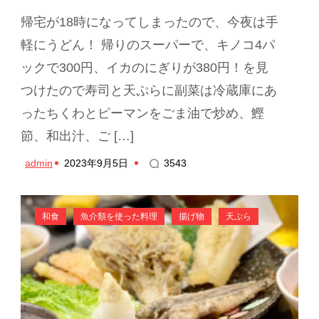
帰宅が18時になってしまったので、今夜は手
軽にうどん！ 帰りのスーパーで、キノコ4パ
ックで300円、イカのにぎりが380円！を見
つけたので寿司と天ぷらに副菜は冷蔵庫にあ
ったちくわとピーマンをごま油で炒め、鰹
節、和出汁、ご […]
admin
2023年9月5日
3543
和食
魚介類を使った料理
揚げ物
天ぷら