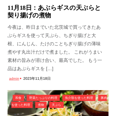
11月18日：あぶらギスの天ぷらと
契り揚げの煮物
今夜は、昨日までいた北茨城で買ってきたあ
ぶらギスを使って天ぷら、ちぎり揚げと大
根、にんじん、たけのことちぎり揚げの薄味
煮やす丸出汁だけで煮ました。 これがうまい
素材の旨みが溶け合い、最高でした。 もう一
品はあぶらギスを […]
admin
2023年11月18日
和食
野菜たっぷりの料理
魚介類を使った料理
豚肉
を使った料理
煮物
天ぷら