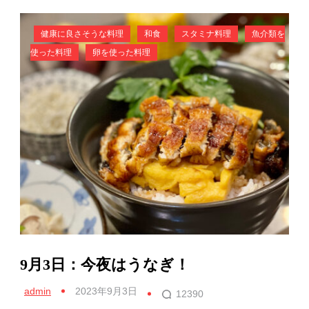
健康に良さそうな料理
和食
スタミナ料理
魚介類を
使った料理
卵を使った料理
9月3日：今夜はうなぎ！
admin
2023年9月3日
12390