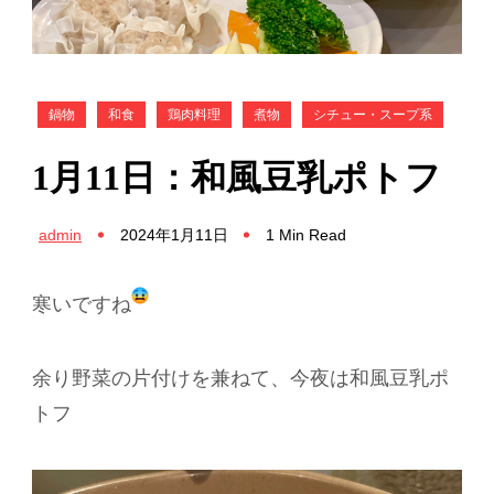
鍋物
和食
鶏肉料理
煮物
シチュー・スープ系
1月11日：和風豆乳ポトフ
admin
2024年1月11日
1 Min Read
寒いですね
余り野菜の片付けを兼ねて、今夜は和風豆乳ポ
トフ